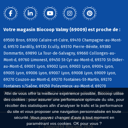
Votre magasin Biocoop Valmy (69009) est proche de :
69500 Bron, 69300 Caluire-et-Cuire, 69410 Champagne-au-Mont-
d, 69570 Dardilly, 69130 Ecully, 69310 Pierre-Bénite, 69380
Dommartin, 69890 La Tour-de-Salvagny, 69660 Collonges-au-
Mont-d, 69760 Limonest, 69450 St-Cyr-au-Mont-d, 69370 St-Didier-
au-Mont-d, 69001 Lyon, 69002 Lyon, 69003 Lyon, 69004 Lyon,
69005 Lyon, 69006 Lyon, 69007 Lyon, 69008 Lyon, 69009 Lyon,
69270 Couzon-au-Mont-d, 69270 Fontaines-St-Martin, 69270
Fontaines s/Saône, 69250 Poleymieux-au-Mont-d, 69270
Rochetaillée s/Saône, 69270 St-Romain-au-Mont-d, 69600 Oullins,
Afin de vous offrir la meilleure expérience possible, Biocoop utilise
69140 Rillieux-la-Pape, 69580 Sathonay-Camp
des cookies : pour assurer une performance optimale du site, pour
récolter des statistiques afin d'analyser le trafic et la performance
du site et vous proposer une navigation personnalisée en toute
sécurité. Vous pouvez changer d'avis à tout moment en
Biocoop.fr
Le réseau Biocoop
paramétrant vos cookies. OK pour vous ?
Copyright Biocoop 2026