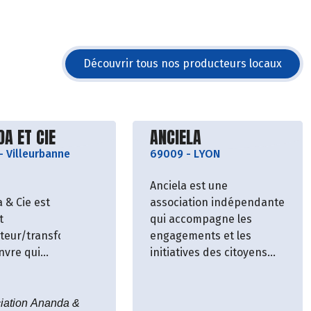
Découvrir tous nos producteurs locaux
vrir le producteur
Découvrir le producteu
A ET CIE
ANCIELA
-
Villeurbanne
69009
-
LYON
Anciela est une
 & Cie est
association indépendante
t
qui accompagne les
teur/transformateur
engagements et les
nvre qui
initiatives des citoyens
le dans la
pour une société
 lyonnaise
écologique et solidaire.
 2001. Des
ciation Ananda &