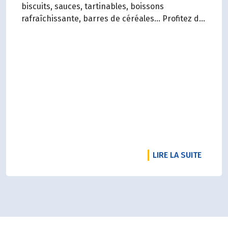
biscuits, sauces, tartinables, boissons
rafraîchissante, barres de céréales... Profitez de
20%* de remise sur une sélection de produits du
2 juillet au 12 août 2026 inclus.
RTICLE NOTRE RADD 2025 EST SORTI !
DE L'A
LIRE LA SUITE