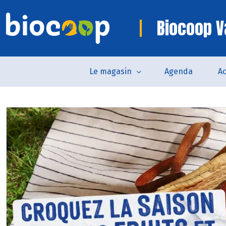
Biocoop 
Le magasin
Agenda
Ac