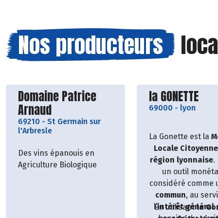
Nos producteurs
loca
Découvrir le producteur
Découvrir le p
Domaine Patrice
la GONETTE
Arnaud
69000
-
lyon
69210
-
St Germain sur
l'Arbresle
La Gonette est la
M
Locale Citoyenne
Des vins épanouis en
région lyonnaise
.
Agriculture Biologique
un outil monéta
considéré comme
commun
, au serv
l’
intérêt général
En utilisant
la Go