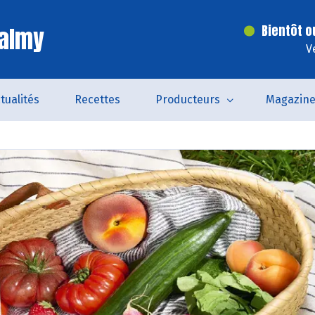
Valmy
Bientôt o
V
tualités
Recettes
Producteurs
Magazin