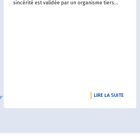
sincérité est validée par un organisme tiers
indépendant, est un acte de transparence vis-à-
vis de l'ensemble de nos parties prenantes
(Paysan.ne.s Associé.e.s, magasins...) et de nos
clients. Il contient un condensé des avancées
réalisées par Biocoop dans l’objectif de rendre
accessible et désirable une bio exigeante.
DE L'A
LIRE LA SUITE