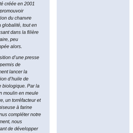
 de chanvre
té créée en 2001
ou
 promouvoir
ées, aux
sation du chanvre
s
 globalité, tout en
isonnement
sant dans la filière
sant par les
aire, peu
à tartiner,
pée alors.
us proposent
sition d’une presse
rge gamme
 permis de
uits issus
ent lancer la
production
ion d’huile de
nvre
 biologique. Par la
que.
un moulin en meule
e, un torréfacteur et
iseuse à farine
nus compléter notre
ment, nous
tant de développer