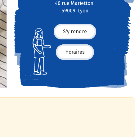
40 rue Marietton
69009 Lyon
S'y rendre
Horaires