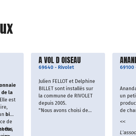
ux
roducteur
Découvrir le producteur
Décou
A VOL D OISEAU
ANAND
69640
-
Rivolet
69100
Julien FELLOT et Delphine
onnaie
BILLET sont installés sur
Ananda
 de la
la commune de RIVOLET
un peti
 Elle est
depuis 2005.
produc
ire,
"Nous avons choisi de
de cha
 un
bien
faire cohabiter le végétal
travail
ice de
<<
et l'animal : plantes
région
et des
nette,
aromatiques et
depuis
L’asso