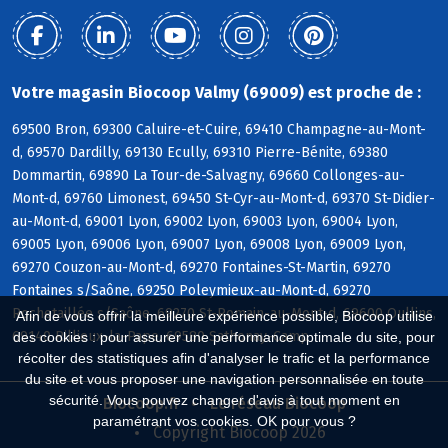
Votre magasin Biocoop Valmy (69009) est proche de :
69500 Bron, 69300 Caluire-et-Cuire, 69410 Champagne-au-Mont-
d, 69570 Dardilly, 69130 Ecully, 69310 Pierre-Bénite, 69380
Dommartin, 69890 La Tour-de-Salvagny, 69660 Collonges-au-
Mont-d, 69760 Limonest, 69450 St-Cyr-au-Mont-d, 69370 St-Didier-
au-Mont-d, 69001 Lyon, 69002 Lyon, 69003 Lyon, 69004 Lyon,
69005 Lyon, 69006 Lyon, 69007 Lyon, 69008 Lyon, 69009 Lyon,
69270 Couzon-au-Mont-d, 69270 Fontaines-St-Martin, 69270
Fontaines s/Saône, 69250 Poleymieux-au-Mont-d, 69270
Rochetaillée s/Saône, 69270 St-Romain-au-Mont-d, 69600 Oullins,
Afin de vous offrir la meilleure expérience possible, Biocoop utilise
69140 Rillieux-la-Pape, 69580 Sathonay-Camp
des cookies : pour assurer une performance optimale du site, pour
récolter des statistiques afin d'analyser le trafic et la performance
du site et vous proposer une navigation personnalisée en toute
sécurité. Vous pouvez changer d'avis à tout moment en
Biocoop.fr
Le réseau Biocoop
paramétrant vos cookies. OK pour vous ?
Copyright Biocoop 2026