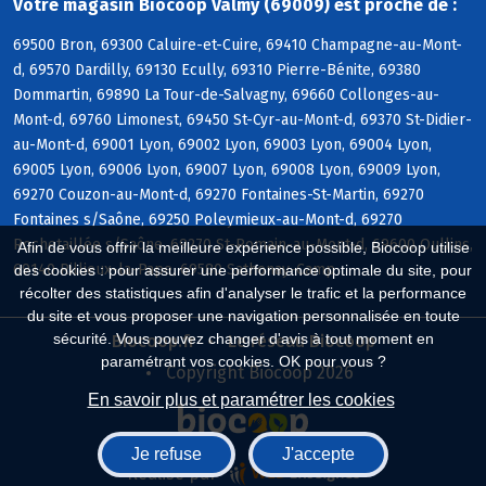
Votre magasin Biocoop Valmy (69009) est proche de :
69500 Bron, 69300 Caluire-et-Cuire, 69410 Champagne-au-Mont-
d, 69570 Dardilly, 69130 Ecully, 69310 Pierre-Bénite, 69380
Dommartin, 69890 La Tour-de-Salvagny, 69660 Collonges-au-
Mont-d, 69760 Limonest, 69450 St-Cyr-au-Mont-d, 69370 St-Didier-
au-Mont-d, 69001 Lyon, 69002 Lyon, 69003 Lyon, 69004 Lyon,
69005 Lyon, 69006 Lyon, 69007 Lyon, 69008 Lyon, 69009 Lyon,
69270 Couzon-au-Mont-d, 69270 Fontaines-St-Martin, 69270
Fontaines s/Saône, 69250 Poleymieux-au-Mont-d, 69270
Rochetaillée s/Saône, 69270 St-Romain-au-Mont-d, 69600 Oullins,
Afin de vous offrir la meilleure expérience possible, Biocoop utilise
69140 Rillieux-la-Pape, 69580 Sathonay-Camp
des cookies : pour assurer une performance optimale du site, pour
récolter des statistiques afin d'analyser le trafic et la performance
du site et vous proposer une navigation personnalisée en toute
sécurité. Vous pouvez changer d'avis à tout moment en
Biocoop.fr
Le réseau Biocoop
paramétrant vos cookies. OK pour vous ?
Copyright Biocoop 2026
En savoir plus et paramétrer les cookies
Je refuse
J'accepte
Réalisé par