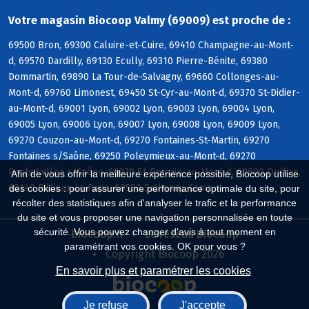
Votre magasin Biocoop Valmy (69009) est proche de :
69500 Bron, 69300 Caluire-et-Cuire, 69410 Champagne-au-Mont-
d, 69570 Dardilly, 69130 Ecully, 69310 Pierre-Bénite, 69380
Dommartin, 69890 La Tour-de-Salvagny, 69660 Collonges-au-
Mont-d, 69760 Limonest, 69450 St-Cyr-au-Mont-d, 69370 St-Didier-
au-Mont-d, 69001 Lyon, 69002 Lyon, 69003 Lyon, 69004 Lyon,
69005 Lyon, 69006 Lyon, 69007 Lyon, 69008 Lyon, 69009 Lyon,
69270 Couzon-au-Mont-d, 69270 Fontaines-St-Martin, 69270
Fontaines s/Saône, 69250 Poleymieux-au-Mont-d, 69270
Rochetaillée s/Saône, 69270 St-Romain-au-Mont-d, 69600 Oullins,
Afin de vous offrir la meilleure expérience possible, Biocoop utilise
69140 Rillieux-la-Pape, 69580 Sathonay-Camp
des cookies : pour assurer une performance optimale du site, pour
récolter des statistiques afin d'analyser le trafic et la performance
du site et vous proposer une navigation personnalisée en toute
sécurité. Vous pouvez changer d'avis à tout moment en
Biocoop.fr
Le réseau Biocoop
paramétrant vos cookies. OK pour vous ?
Copyright Biocoop 2026
En savoir plus et paramétrer les cookies
Je refuse
J'accepte