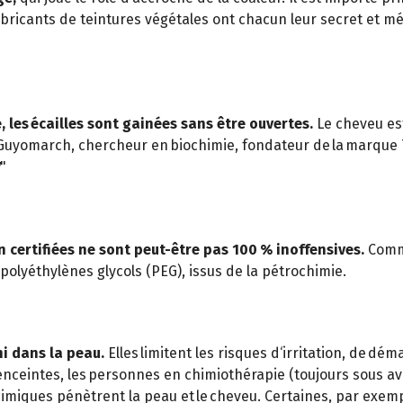
bricants de teintures végétales ont chacun leur secret et méla
, les écailles sont gainées sans être ouvertes.
Le cheveu est
uyomarch, chercheur en biochimie, fondateur de la marque 
"
n certifiées ne sont peut-être pas 100 % inoffensives.
Comme
polyéthylènes glycols (PEG), issus de la pétrochimie.
ni dans la peau.
Elles limitent les risques d‘irritation, de dé
 enceintes, les personnes en chimiothérapie (toujours sous av
himiques pénètrent la peau et le cheveu. Certaines, par exemp