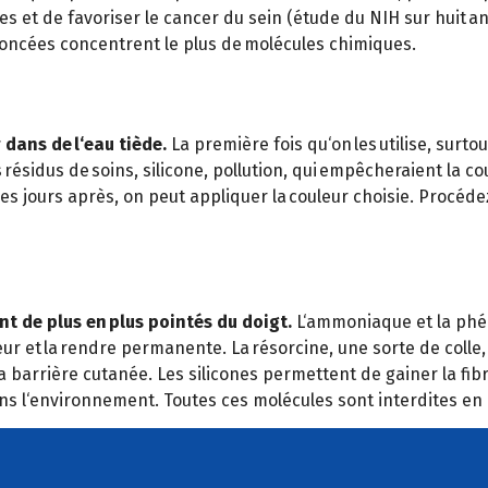
s et de favoriser le cancer du sein (étude du NIH sur huit a
 foncées concentrent le plus de molécules chimiques.
 dans de l‘eau tiède.
La première fois qu‘on les utilise, surto
ésidus de soins, silicone, pollution, qui empêcheraient la co
ques jours après, on peut appliquer la couleur choisie. Procé
nt de plus en plus pointés du doigt.
L‘ammoniaque et la phé
eur et la rendre permanente. La résorcine, une sorte de colle
a barrière cutanée. Les silicones permettent de gainer la fib
ans l‘environnement. Toutes ces molécules sont interdites en 