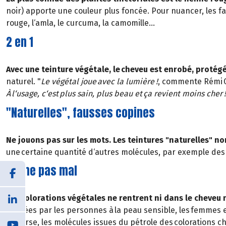
noir) apporte une couleur plus foncée. Pour nuancer, les fa
rouge, l‘amla, le curcuma, la camomille…
2 en 1
Avec une teinture végétale, le cheveu est enrobé, protégé
naturel. "
Le végétal joue avec la lumière !
, commente Rémi G
À l‘usage, c‘est plus sain, plus beau et ça revient moins cher !
"Naturelles", fausses copines
Ne jouons pas sur les mots. Les teintures "naturelles" no
une certaine quantité d‘autres molécules, par exemple des 
Même pas mal
Les colorations végétales ne rentrent ni dans le cheveu 
utilisées par les personnes à la peau sensible, les femmes
l‘inverse, les molécules issues du pétrole des colorations c