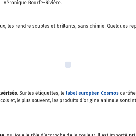
Véronique Bourfe-Rivière.
x, les rendre souples et brillants, sans chimie. Quelques repè
vérisés.
Sur les étiquettes, le
label européen Cosmos
certifi
lycols et, le plus souvent, les produits d‘origine animale sont 
ge,
qui joue le rôle d‘accroche de la couleur. Il est importé p