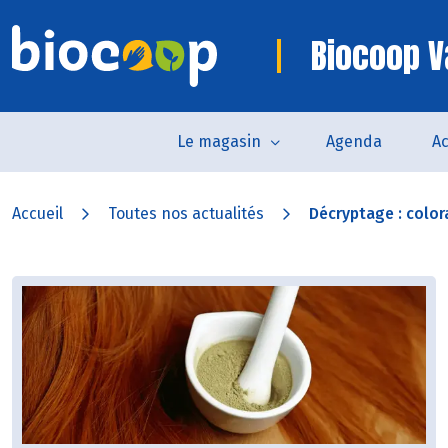
Biocoop 
Le magasin
Agenda
Ac
Accueil
Toutes nos actualités
Décryptage : color