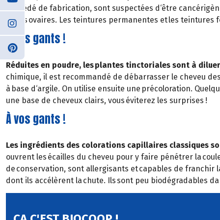
procédé de fabrication, sont suspectées d‘être cancérigène
et des ovaires. Les teintures permanentes et les teintures
À vos gants !
Réduites en poudre, les plantes tinctoriales sont à diluer
chimique, il est recommandé de débarrasser le cheveu des r
à base d‘argile. On utilise ensuite une précoloration. Quel
une base de cheveux clairs, vous éviterez les surprises !
À vos gants !
Les ingrédients des colorations capillaires classiques so
ouvrent les écailles du cheveu pour y faire pénétrer la coul
de conservation, sont allergisants et capables de franchir l
dont ils accélèrent la chute. Ils sont peu biodégradables d
ÇA C'EST BIOCOOP !