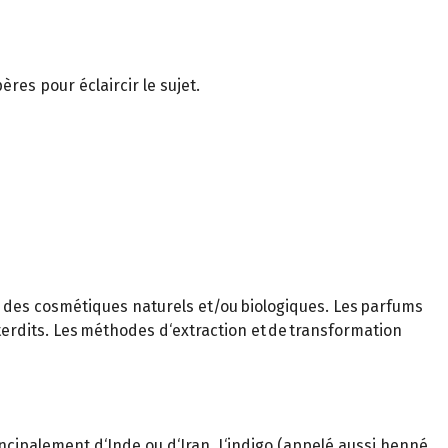
res pour éclaircir le sujet.
e des cosmétiques naturels et/ou biologiques. Les parfums
interdits. Les méthodes d‘extraction et de transformation
rincipalement d‘Inde ou d‘Iran. L‘indigo (appelé aussi henné