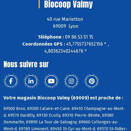
Biocoop Valmy
40 rue Marietton
69009 Lyon
Téléphone :
09 86 53 51 15
Coordonnées GPS :
45,7755737652156 ° ,
4,80362340244676 °
Nous suivre sur
Votre magasin Biocoop Valmy (69009) est proche de :
69500 Bron, 69300 Caluire-et-Cuire, 69410 Champagne-au-Mont-
d, 69570 Dardilly, 69130 Ecully, 69310 Pierre-Bénite, 69380
Dommartin, 69890 La Tour-de-Salvagny, 69660 Collonges-au-
Mont-d, 69760 Limonest, 69450 St-Cyr-au-Mont-d, 69370 St-Didier-