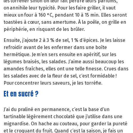
les torréfier sinon on leur fait perdre leurs parfums,
on annihile leur typicité. Pour les faire griller, il vaut
mieux un four à 160 °C, pendant 10 à 15 min. Elles seront
toastées à cœur, sans amertume. À la poêle, on grille en
périphérie, en risquant de les brûler.
Ensuite, j‘ajoute 2 à 3 % de sel, 1 % d‘épices. Je les laisse
refroidir avant de les enfermer dans une boîte
hermétique. Je m‘en sers ensuite en apéritif, sur les
légumes braisés, les salades. J‘aime aussi beaucoup les
amandes fraîches, elles ont une telle finesse. Crues dans
les salades avec de la fleur de sel, c‘est formidable !
Pour concentrer leurs saveurs, je les torréfie.
Et en sucré ?
J‘ai du praliné en permanence, c‘est la base d‘un
tartinable légèrement chocolaté que j‘utilise dans une
mignardise. On hache au couteau, pour garder la pureté
et le croquant du fruit. Quand c‘est la saison, je fais un