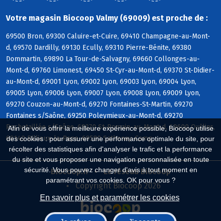
Votre magasin Biocoop Valmy (69009) est proche de :
69500 Bron, 69300 Caluire-et-Cuire, 69410 Champagne-au-Mont-
d, 69570 Dardilly, 69130 Ecully, 69310 Pierre-Bénite, 69380
Dommartin, 69890 La Tour-de-Salvagny, 69660 Collonges-au-
Mont-d, 69760 Limonest, 69450 St-Cyr-au-Mont-d, 69370 St-Didier-
au-Mont-d, 69001 Lyon, 69002 Lyon, 69003 Lyon, 69004 Lyon,
69005 Lyon, 69006 Lyon, 69007 Lyon, 69008 Lyon, 69009 Lyon,
69270 Couzon-au-Mont-d, 69270 Fontaines-St-Martin, 69270
Fontaines s/Saône, 69250 Poleymieux-au-Mont-d, 69270
Rochetaillée s/Saône, 69270 St-Romain-au-Mont-d, 69600 Oullins,
Afin de vous offrir la meilleure expérience possible, Biocoop utilise
69140 Rillieux-la-Pape, 69580 Sathonay-Camp
des cookies : pour assurer une performance optimale du site, pour
récolter des statistiques afin d'analyser le trafic et la performance
du site et vous proposer une navigation personnalisée en toute
sécurité. Vous pouvez changer d'avis à tout moment en
Biocoop.fr
Le réseau Biocoop
paramétrant vos cookies. OK pour vous ?
Copyright Biocoop 2026
En savoir plus et paramétrer les cookies