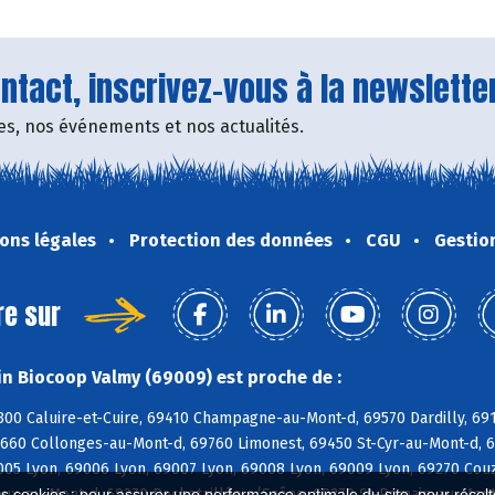
tact, inscrivez-vous à la newsletter
fres, nos événements et nos actualités.
ons légales
Protection des données
CGU
Gestio
re sur
n Biocoop Valmy (69009) est proche de :
300 Caluire-et-Cuire, 69410 Champagne-au-Mont-d, 69570 Dardilly, 691
9660 Collonges-au-Mont-d, 69760 Limonest, 69450 St-Cyr-au-Mont-d, 6
005 Lyon, 69006 Lyon, 69007 Lyon, 69008 Lyon, 69009 Lyon, 69270 Couz
ux-au-Mont-d, 69270 Rochetaillée s/Saône, 69270 St-Romain-au-Mont-
es cookies : pour assurer une performance optimale du site, pour récolter