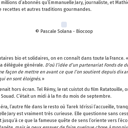
ux millions d’abonnés qu’Emmanuelle Jary, journaliste, et Mat
 de recettes et autres traditions gourmandes.
© Pascale Solana - Biocoop
taires bio et solidaires, on en connaît dans toute la France. 
sa déléguée générale.
D’où l’idée d’un partenariat Fonds de 
e façon de mettre en avant ce que l’on soutient depuis dix a
ui en sont éloignés.
»
ait hors écran. Tel Rémy, le rat cuistot du film Ratatouille, o
Souad. C’était un midi à la fin du mois de septembre.
a, l’autre file dans le resto où Tarek Idrissi l’accueille, tra
e Jary est vraiment très curieuse. Elle questionne sans cesse
usqu’à ce que la fameuse quête de sens l’oriente vers l’écon
 planète, mais je peux essayer de faire quelque chose à mon niv