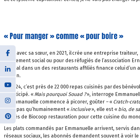
« Pour manger » comme « pour boire »
Alors avec sa sœur, en 2021, il crée une entreprise traiteur,
d’isolement social ou pour des réfugiés de l’association Er
normal dans un des restaurants affiliés finance celui d’un 
besoin.
En 2024, c’est près de 22 000 repas cuisinés par des bénévo
a participé. «
Mais pourquoi Souad ?
», interroge Emmanuell
où Emmanuelle commence à picorer, goûter – «
Cratch-crat
n’est pas qu’humainement «
inclusive
», elle est «
bio, de s
auprès de Biocoop restauration pour cette cuisine du monde
Les plats commandés par Emmanuelle arrivent, servis dans 
réseaux sociaux, les abonnés demandent souvent à voir le 