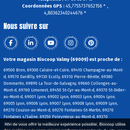
Coordonnées GPS :
45,7755737652156 ° ,
4,80362340244676 °
Nous suivre sur
Votre magasin Biocoop Valmy (69009) est proche de :
69500 Bron, 69300 Caluire-et-Cuire, 69410 Champagne-au-Mont-
d, 69570 Dardilly, 69130 Ecully, 69310 Pierre-Bénite, 69380
Dommartin, 69890 La Tour-de-Salvagny, 69660 Collonges-au-
Mont-d, 69760 Limonest, 69450 St-Cyr-au-Mont-d, 69370 St-Didier-
au-Mont-d, 69001 Lyon, 69002 Lyon, 69003 Lyon, 69004 Lyon,
69005 Lyon, 69006 Lyon, 69007 Lyon, 69008 Lyon, 69009 Lyon,
69270 Couzon-au-Mont-d, 69270 Fontaines-St-Martin, 69270
Fontaines s/Saône, 69250 Poleymieux-au-Mont-d, 69270
Rochetaillée s/Saône, 69270 St-Romain-au-Mont-d, 69600 Oullins,
Afin de vous offrir la meilleure expérience possible, Biocoop utilise