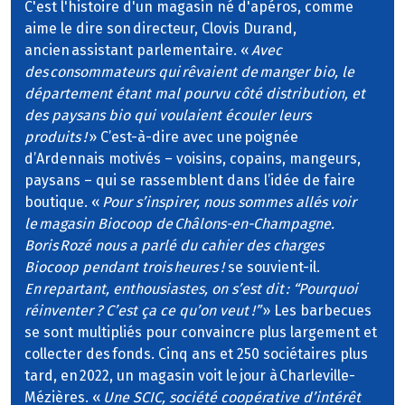
C'est l'histoire d'un magasin né d'apéros, comme
aime le dire son directeur, Clovis Durand,
ancien assistant parlementaire. «
Avec
des consommateurs qui rêvaient de manger bio, le
département étant mal pourvu côté distribution, et
des paysans bio qui voulaient écouler leurs
produits !
» C’est-à-dire avec une poignée
d’Ardennais motivés – voisins, copains, mangeurs,
paysans – qui se rassemblent dans l’idée de faire
boutique. «
Pour s’inspirer, nous sommes allés voir
le magasin Biocoop de Châlons-en-Champagne.
Boris Rozé nous a parlé du cahier des charges
Biocoop pendant trois heures !
se souvient-il.
En repartant, enthousiastes, on s’est dit : “Pourquoi
réinventer ? C’est ça ce qu’on veut !”
» Les barbecues
se sont multipliés pour convaincre plus largement et
collecter des fonds. Cinq ans et 250 sociétaires plus
tard, en 2022, un magasin voit le jour à Charleville-
Mézières. «
Une SCIC, société coopérative d’intérêt