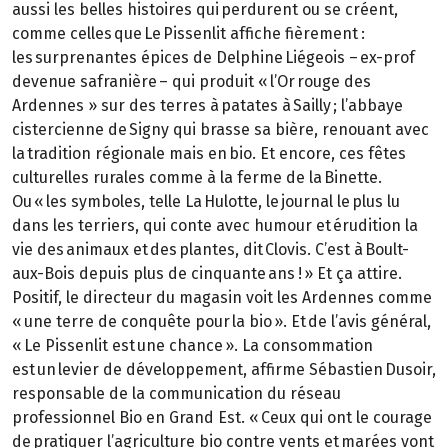
aussi les belles histoires qui perdurent ou se créent,
comme celles que Le Pissenlit affiche fièrement :
les surprenantes épices de Delphine Liégeois – ex-prof
devenue safranière – qui produit « l’Or rouge des
Ardennes » sur des terres à patates à Sailly ; l’abbaye
cistercienne de Signy qui brasse sa bière, renouant avec
la tradition régionale mais en bio. Et encore, ces fêtes
culturelles rurales comme à la ferme de la Binette.
Ou « les symboles, telle La Hulotte, le journal le plus lu
dans les terriers, qui conte avec humour et érudition la
vie des animaux et des plantes, dit Clovis. C’est à Boult-
aux-Bois depuis plus de cinquante ans ! » Et ça attire.
Positif, le directeur du magasin voit les Ardennes comme
« une terre de conquête pour la bio ». Et de l’avis général,
« Le Pissenlit est une chance ». La consommation
est un levier de développement, affirme Sébastien Dusoir,
responsable de la communication du réseau
professionnel Bio en Grand Est. « Ceux qui ont le courage
de pratiquer l’agriculture bio contre vents et marées vont