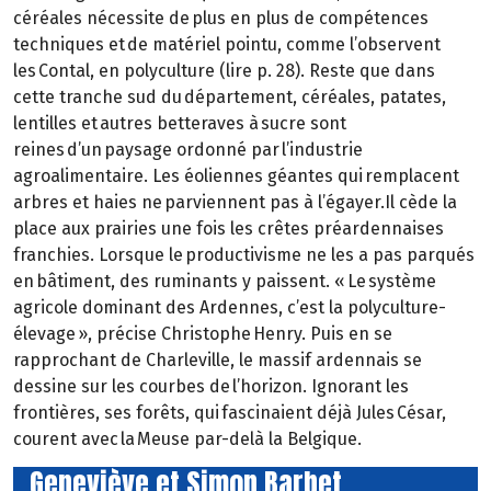
céréales nécessite de plus en plus de compétences
techniques et de matériel pointu, comme l’observent
les Contal, en polyculture (lire p. 28). Reste que dans
cette tranche sud du département, céréales, patates,
lentilles et autres betteraves à sucre sont
reines d’un paysage ordonné par l’industrie
agroalimentaire. Les éoliennes géantes qui remplacent
arbres et haies ne parviennent pas à l’égayer.Il cède la
place aux prairies une fois les crêtes préardennaises
franchies. Lorsque le productivisme ne les a pas parqués
en bâtiment, des ruminants y paissent. « Le système
agricole dominant des Ardennes, c’est la polyculture-
élevage », précise Christophe Henry. Puis en se
rapprochant de Charleville, le massif ardennais se
dessine sur les courbes de l’horizon. Ignorant les
frontières, ses forêts, qui fascinaient déjà Jules César,
courent avec la Meuse par-delà la Belgique.
Geneviève et Simon Barbet