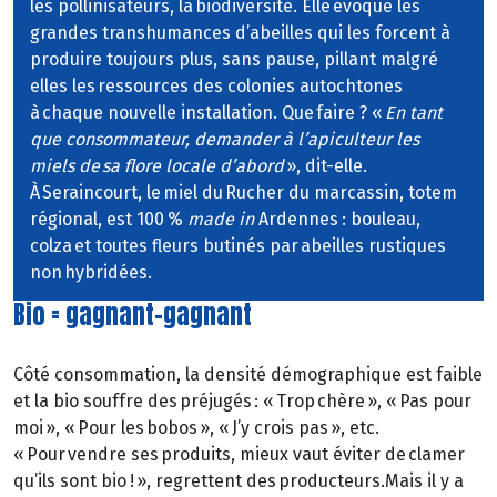
les pollinisateurs, la biodiversité. Elle évoque les
grandes transhumances d’abeilles qui les forcent à
produire toujours plus, sans pause, pillant malgré
elles les ressources des colonies autochtones
à chaque nouvelle installation. Que faire ? «
En tant
que consommateur, demander à l’apiculteur les
miels de sa flore locale d’abord
», dit-elle.
À Seraincourt, le miel du Rucher du marcassin, totem
régional, est 100 %
made in
Ardennes : bouleau,
colza et toutes fleurs butinés par abeilles rustiques
non hybridées.
Bio = gagnant-gagnant
Côté consommation, la densité démographique est faible
et la bio souffre des préjugés : « Trop chère », « Pas pour
moi », « Pour les bobos », « J’y crois pas », etc.
« Pour vendre ses produits, mieux vaut éviter de clamer
qu’ils sont bio ! », regrettent des producteurs.Mais il y a