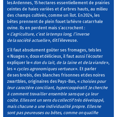
les Ardennes, 15 hectares essentiellement de prairies
ceintes de haies variées et d’arbres hauts, au milieu
des champs cultivés, comme un îlot. En 2024, les
bêtes prennent de plein fouet la fièvre catarrhale
ovine. Ils en perdent mais s’accrochent :
«
L’agriculture, c’est le temps long, l’inverse
de la société actuelle
», dit l’éleveuse.
S’il faut absolument goûter ses fromages, tels les
« Nuages », doux et délicieux, il faut aussi l’écouter
expliquer le «
don du lait, de la laine et de la viande
»,
les «
cycles agronomiques vertueux
». Et parler
de ses brebis, des blanches frisonnes et des noires
zwartbles, originaires des Pays-Bas, «
choisies pour
leur caractère conciliant, hypercoopératif. Je cherche
à comment travailler ensemble sans que ça leur
coûte. Elles ont un sens du collectif très développé,
mais chacune a une individualité propre. Elles ne
sont pas peureuses ou bêtes, comme on qualifie