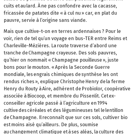
cuits et au lard. À ne pas confondre avec la cacasse,
fricassée de patates dite « à cul nu » car, en plat du
pauvre, servie à l’origine sans viande.
Mais que cultive-t-on en terres ardennaises ? Pour le
voir, rien de tel qu’un voyage en bus-TER entre Reims et
Charleville-Mézières. La route traverse d’abord une
tranche de Champagne crayeuse. Des sols pauvres,
qu’hier on nommait « Champagne pouilleuse », juste
bons pour le mouton. « Après la Seconde Guerre
mondiale, les engrais chimiques de synthèse les ont
rendus riches », explique Christophe Henry de la ferme
Henry du Routy à Aire, adhérent de Probiolor, coopérative
associée à Biocoop, et membre du Pissenlit. Cet ex-
conseiller agricole passé à l’agriculture en 1994
cultive des céréales et des légumineuses tel le lentillon
de Champagne. Il reconnaît que sur ces sols, cultiver bio
est moins aisé qu’ailleurs. De plus, soumise
au changement climatique et à ses aléas, la culture des