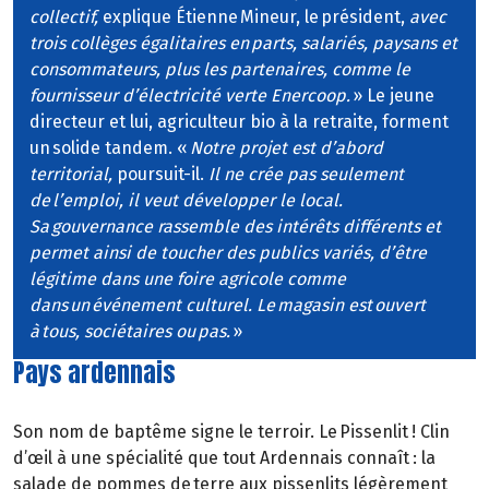
collectif,
explique Étienne Mineur, le président,
avec
trois collèges égalitaires en parts, salariés, paysans et
consommateurs, plus les partenaires, comme le
fournisseur d’électricité verte Enercoop.
» Le jeune
directeur et lui, agriculteur bio à la retraite, forment
un solide tandem. «
Notre projet est d’abord
territorial,
poursuit-il.
Il ne crée pas seulement
de l’emploi, il veut développer le local.
Sa gouvernance rassemble des intérêts différents et
permet ainsi de toucher des publics variés, d’être
légitime dans une foire agricole comme
dans un événement culturel. Le magasin est ouvert
à tous, sociétaires ou pas.
»
Pays ardennais
Son nom de baptême signe le terroir. Le Pissenlit ! Clin
d’œil à une spécialité que tout Ardennais connaît : la
salade de pommes de terre aux pissenlits légèrement