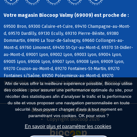
Votre magasin Biocoop Valmy (69009) est proche de :
69500 Bron, 69300 Caluire-et-Cuire, 69410 Champagne-au-Mont-
d, 69570 Dardilly, 69130 Ecully, 69310 Pierre-Bénite, 69380
Dommartin, 69890 La Tour-de-Salvagny, 69660 Collonges-au-
Mont-d, 69760 Limonest, 69450 St-Cyr-au-Mont-d, 69370 St-Didier-
au-Mont-d, 69001 Lyon, 69002 Lyon, 69003 Lyon, 69004 Lyon,
69005 Lyon, 69006 Lyon, 69007 Lyon, 69008 Lyon, 69009 Lyon,
69270 Couzon-au-Mont-d, 69270 Fontaines-St-Martin, 69270
Fontaines s/Saône, 69250 Poleymieux-au-Mont-d, 69270
Rochetaillée s/Saône, 69270 St-Romain-au-Mont-d, 69600 Oullins,
Afin de vous offrir la meilleure expérience possible, Biocoop utilise
69140 Rillieux-la-Pape, 69580 Sathonay-Camp
des cookies : pour assurer une performance optimale du site, pour
récolter des statistiques afin d'analyser le trafic et la performance
du site et vous proposer une navigation personnalisée en toute
sécurité. Vous pouvez changer d'avis à tout moment en
Biocoop.fr
Le réseau Biocoop
paramétrant vos cookies. OK pour vous ?
Copyright Biocoop 2026
En savoir plus et paramétrer les cookies