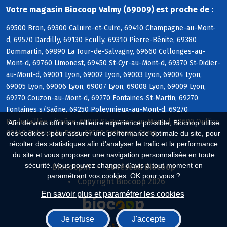
Votre magasin Biocoop Valmy (69009) est proche de :
69500 Bron, 69300 Caluire-et-Cuire, 69410 Champagne-au-Mont-
d, 69570 Dardilly, 69130 Ecully, 69310 Pierre-Bénite, 69380
Dommartin, 69890 La Tour-de-Salvagny, 69660 Collonges-au-
Mont-d, 69760 Limonest, 69450 St-Cyr-au-Mont-d, 69370 St-Didier-
au-Mont-d, 69001 Lyon, 69002 Lyon, 69003 Lyon, 69004 Lyon,
69005 Lyon, 69006 Lyon, 69007 Lyon, 69008 Lyon, 69009 Lyon,
69270 Couzon-au-Mont-d, 69270 Fontaines-St-Martin, 69270
Fontaines s/Saône, 69250 Poleymieux-au-Mont-d, 69270
Rochetaillée s/Saône, 69270 St-Romain-au-Mont-d, 69600 Oullins,
Afin de vous offrir la meilleure expérience possible, Biocoop utilise
69140 Rillieux-la-Pape, 69580 Sathonay-Camp
des cookies : pour assurer une performance optimale du site, pour
récolter des statistiques afin d'analyser le trafic et la performance
du site et vous proposer une navigation personnalisée en toute
sécurité. Vous pouvez changer d'avis à tout moment en
Biocoop.fr
Le réseau Biocoop
paramétrant vos cookies. OK pour vous ?
Copyright Biocoop 2026
En savoir plus et paramétrer les cookies
Je refuse
J'accepte