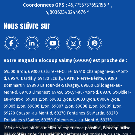
Coordonnées GPS :
45,7755737652156 ° ,
4,80362340244676 °
Nous suivre sur
Votre magasin Biocoop Valmy (69009) est proche de :
69500 Bron, 69300 Caluire-et-Cuire, 69410 Champagne-au-Mont-
d, 69570 Dardilly, 69130 Ecully, 69310 Pierre-Bénite, 69380
Dommartin, 69890 La Tour-de-Salvagny, 69660 Collonges-au-
Mont-d, 69760 Limonest, 69450 St-Cyr-au-Mont-d, 69370 St-Didier-
au-Mont-d, 69001 Lyon, 69002 Lyon, 69003 Lyon, 69004 Lyon,
69005 Lyon, 69006 Lyon, 69007 Lyon, 69008 Lyon, 69009 Lyon,
69270 Couzon-au-Mont-d, 69270 Fontaines-St-Martin, 69270
Fontaines s/Saône, 69250 Poleymieux-au-Mont-d, 69270
Rochetaillée s/Saône, 69270 St-Romain-au-Mont-d, 69600 Oullins,
Afin de vous offrir la meilleure expérience possible, Biocoop utilise
69140 Rillieux-la-Pape, 69580 Sathonay-Camp
des cookies : pour assurer une performance optimale du site, pour