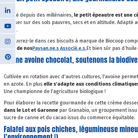
Cultivé depuis des millénaires,
le petit épeautre est une c
pousser sur des sols pauvres, secs et en altitude. Adapté au
azote.
Découvrez-le dans ces biscuits à marque de Biocoop compo
issus de nos
Paysan.ne.s Associé.e.s
.
Et bien sûr pas d’huil
Crème avoine chocolat, soutenons la biodiver
Cultivée en rotation avec d'autres cultures, l'avoine perm
en azote. En plus
elle s'adapte aux conditions climatiques
Une championne de l'agriculture biologique !
Pour élaborer la recette gourmande de cette crème dessert
dans le Lot et Garonne
par Granabio, un groupement issu 
sucre de canne et du cacao issus du commerce équitable.
Falafel aux pois chiches, légumineuse mineu
l’environnement !)