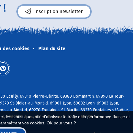
 !
Inscription newsletter
n des cookies
Plan du site
30 Ecully, 69310 Pierre-Bénite, 69380 Dommartin, 69890 La Tour-
9370 St-Didier-au-Mont-d, 69001 Lyon, 69002 Lyon, 69003 Lyon,
on-au-Mont-d, 69270 Fontaines-St-Martin, 69270 Fontaines s/Saône,
 des statistiques afin d'analyser le trafic et la performance du site et
d, 69600 Oullins, 69140 Rillieux-la-Pape, 69580 Sathonay-Camp
paramétrant vos cookies. OK pour vous ?