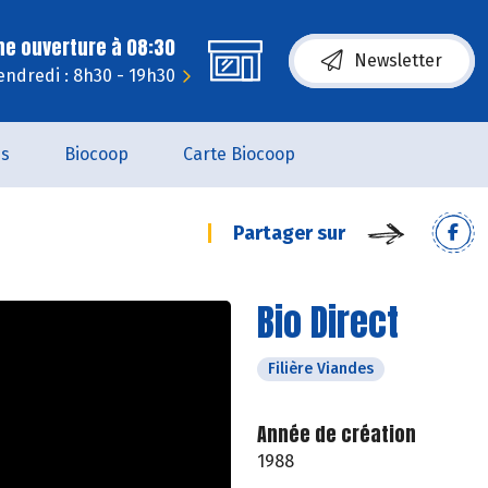
ne ouverture à 08:30
Newsletter
endredi : 8h30 - 19h30
es
Biocoop
Carte Biocoop
Partager sur
Bio Direct
Filière Viandes
Année de création
1988