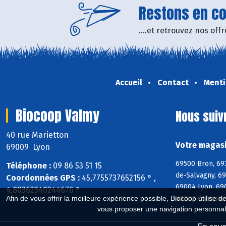
Restons en con
....et retrouvez nos of
Accueil
Contact
Menti
Biocoop Valmy
Nous suiv
40 rue Marietton
Votre magasi
69009 Lyon
69500 Bron, 69
Téléphone :
09 86 53 51 15
de-Salvagny, 6
Coordonnées GPS :
45,7755737652156 ° ,
69004 Lyon, 69
4,80362340244676 °
Afin de vous offrir la meilleure expérience possible, Biocoop utilise d
69250 Poleymie
vous proposer une navigation personnal