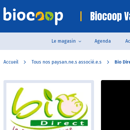
Biocoop 
Le magasin
Agenda
Ac
Accueil
Tous nos paysan.ne.s associé.e.s
Bio Dir