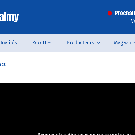
Valmy
Prochai
V
tualités
Recettes
Producteurs
Magazin
ect