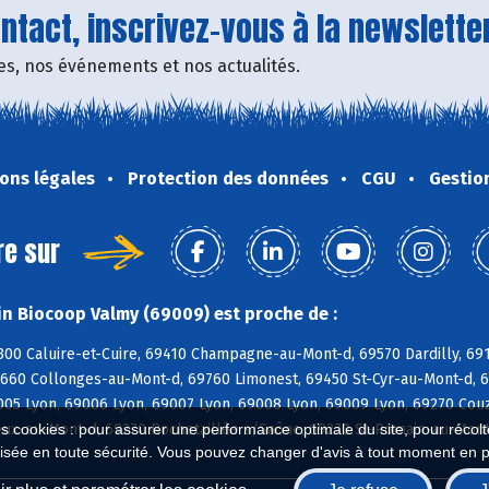
tact, inscrivez-vous à la newsletter
fres, nos événements et nos actualités.
ons légales
Protection des données
CGU
Gestio
re sur
n Biocoop Valmy (69009) est proche de :
300 Caluire-et-Cuire, 69410 Champagne-au-Mont-d, 69570 Dardilly, 691
9660 Collonges-au-Mont-d, 69760 Limonest, 69450 St-Cyr-au-Mont-d, 6
005 Lyon, 69006 Lyon, 69007 Lyon, 69008 Lyon, 69009 Lyon, 69270 Couz
es cookies : pour assurer une performance optimale du site, pour récolter
ux-au-Mont-d, 69270 Rochetaillée s/Saône, 69270 St-Romain-au-Mont-
isée en toute sécurité. Vous pouvez changer d'avis à tout moment en 