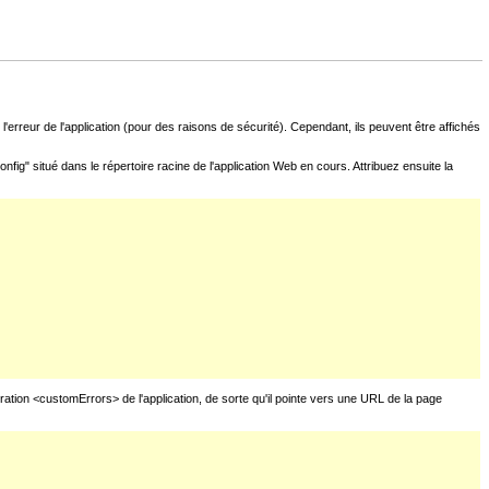
l'erreur de l'application (pour des raisons de sécurité). Cependant, ils peuvent être affichés
fig" situé dans le répertoire racine de l'application Web en cours. Attribuez ensuite la
uration <customErrors> de l'application, de sorte qu'il pointe vers une URL de la page