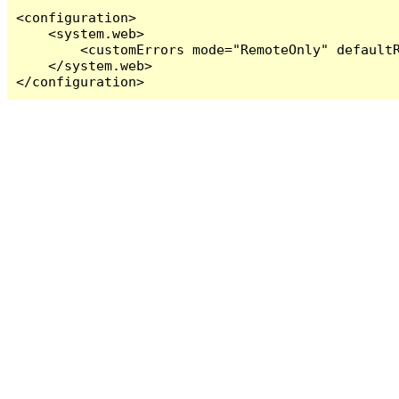
<configuration>

    <system.web>

        <customErrors mode="RemoteOnly" defaultR
    </system.web>

</configuration>