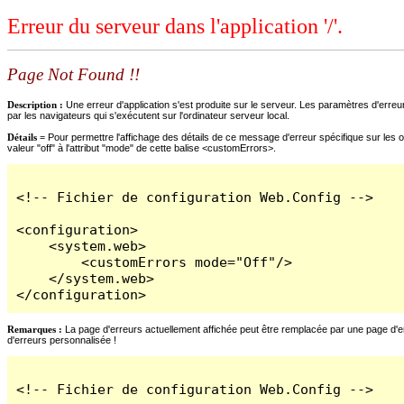
Erreur du serveur dans l'application '/'.
Page Not Found !!
Description :
Une erreur d'application s'est produite sur le serveur. Les paramètres d'erreur
par les navigateurs qui s'exécutent sur l'ordinateur serveur local.
Détails =
Pour permettre l'affichage des détails de ce message d'erreur spécifique sur les o
valeur "off" à l'attribut "mode" de cette balise <customErrors>.
<!-- Fichier de configuration Web.Config -->

<configuration>

    <system.web>

        <customErrors mode="Off"/>

    </system.web>

</configuration>
Remarques :
La page d'erreurs actuellement affichée peut être remplacée par une page d'erre
d'erreurs personnalisée !
<!-- Fichier de configuration Web.Config -->
