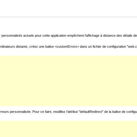
 personnalisés actuels pour cette application empêchent l'affichage à distance des détails de 
rdinateurs distants, créez une balise <customErrors> dans un fichier de configuration "web.con
urs personnalisée. Pour ce faire, modifiez l'attribut "defaultRedirect" de la balise de config