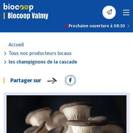
Biocoop Valmy
Prochaine ouverture à 08:30
Accueil
Tous nos producteurs locaux
les champignons de la cascade
Partager sur