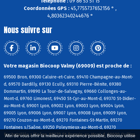
Téléphone :
09 86 53 51 15
Coordonnées GPS :
45,7755737652156 ° ,
4,80362340244676 °
Nous suivre sur
Votre magasin Biocoop Valmy (69009) est proche de :
69500 Bron, 69300 Caluire-et-Cuire, 69410 Champagne-au-Mont-
d, 69570 Dardilly, 69130 Ecully, 69310 Pierre-Bénite, 69380
Dommartin, 69890 La Tour-de-Salvagny, 69660 Collonges-au-
Mont-d, 69760 Limonest, 69450 St-Cyr-au-Mont-d, 69370 St-Didier-
au-Mont-d, 69001 Lyon, 69002 Lyon, 69003 Lyon, 69004 Lyon,
69005 Lyon, 69006 Lyon, 69007 Lyon, 69008 Lyon, 69009 Lyon,
69270 Couzon-au-Mont-d, 69270 Fontaines-St-Martin, 69270
Fontaines s/Saône, 69250 Poleymieux-au-Mont-d, 69270
Rochetaillée s/Saône, 69270 St-Romain-au-Mont-d, 69600 Oullins,
Afin de vous offrir la meilleure expérience possible, Biocoop utilise