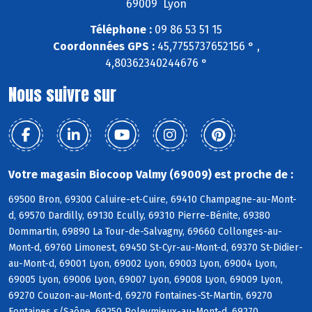
69009 Lyon
Téléphone :
09 86 53 51 15
Coordonnées GPS :
45,7755737652156 ° ,
4,80362340244676 °
Nous suivre sur
Votre magasin Biocoop Valmy (69009) est proche de :
69500 Bron, 69300 Caluire-et-Cuire, 69410 Champagne-au-Mont-
d, 69570 Dardilly, 69130 Ecully, 69310 Pierre-Bénite, 69380
Dommartin, 69890 La Tour-de-Salvagny, 69660 Collonges-au-
Mont-d, 69760 Limonest, 69450 St-Cyr-au-Mont-d, 69370 St-Didier-
au-Mont-d, 69001 Lyon, 69002 Lyon, 69003 Lyon, 69004 Lyon,
69005 Lyon, 69006 Lyon, 69007 Lyon, 69008 Lyon, 69009 Lyon,
69270 Couzon-au-Mont-d, 69270 Fontaines-St-Martin, 69270
Fontaines s/Saône, 69250 Poleymieux-au-Mont-d, 69270