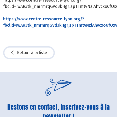
https://www.centre-ressource-lyon.org/?
fbclid=IwAR3tk_nmrmrqGVd3kHgrJzpTTmtvNzlAhvcxo6fOx
https://www.centre-ressource-lyon.org/?
fbclid=IwAR3tk_nmrmrqGVd3kHgrJzpTTmtvNzlAhvcxo6fOx
Retour à la liste
Restons en contact, inscrivez-vous à la
newsletter !