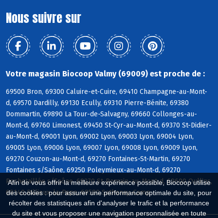
Nous suivre sur
Votre magasin Biocoop Valmy (69009) est proche de :
69500 Bron, 69300 Caluire-et-Cuire, 69410 Champagne-au-Mont-
d, 69570 Dardilly, 69130 Ecully, 69310 Pierre-Bénite, 69380
Dommartin, 69890 La Tour-de-Salvagny, 69660 Collonges-au-
Mont-d, 69760 Limonest, 69450 St-Cyr-au-Mont-d, 69370 St-Didier-
au-Mont-d, 69001 Lyon, 69002 Lyon, 69003 Lyon, 69004 Lyon,
69005 Lyon, 69006 Lyon, 69007 Lyon, 69008 Lyon, 69009 Lyon,
69270 Couzon-au-Mont-d, 69270 Fontaines-St-Martin, 69270
Fontaines s/Saône, 69250 Poleymieux-au-Mont-d, 69270
Rochetaillée s/Saône, 69270 St-Romain-au-Mont-d, 69600 Oullins,
Afin de vous offrir la meilleure expérience possible, Biocoop utilise
69140 Rillieux-la-Pape, 69580 Sathonay-Camp
des cookies : pour assurer une performance optimale du site, pour
récolter des statistiques afin d'analyser le trafic et la performance
du site et vous proposer une navigation personnalisée en toute