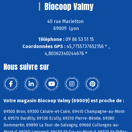
Biocoop Valmy
40 rue Marietton
69009 Lyon
Téléphone :
09 86 53 51 15
Coordonnées GPS :
45,7755737652156 ° ,
4,80362340244676 °
Nous suivre sur
Votre magasin Biocoop Valmy (69009) est proche de :
69500 Bron, 69300 Caluire-et-Cuire, 69410 Champagne-au-Mont-
d, 69570 Dardilly, 69130 Ecully, 69310 Pierre-Bénite, 69380
Dommartin, 69890 La Tour-de-Salvagny, 69660 Collonges-au-
Mont-d, 69760 Limonest, 69450 St-Cyr-au-Mont-d, 69370 St-Didier-