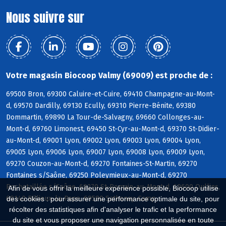
Nous suivre sur
Votre magasin Biocoop Valmy (69009) est proche de :
69500 Bron, 69300 Caluire-et-Cuire, 69410 Champagne-au-Mont-
d, 69570 Dardilly, 69130 Ecully, 69310 Pierre-Bénite, 69380
Dommartin, 69890 La Tour-de-Salvagny, 69660 Collonges-au-
Mont-d, 69760 Limonest, 69450 St-Cyr-au-Mont-d, 69370 St-Didier-
au-Mont-d, 69001 Lyon, 69002 Lyon, 69003 Lyon, 69004 Lyon,
69005 Lyon, 69006 Lyon, 69007 Lyon, 69008 Lyon, 69009 Lyon,
69270 Couzon-au-Mont-d, 69270 Fontaines-St-Martin, 69270
Fontaines s/Saône, 69250 Poleymieux-au-Mont-d, 69270
Rochetaillée s/Saône, 69270 St-Romain-au-Mont-d, 69600 Oullins,
Afin de vous offrir la meilleure expérience possible, Biocoop utilise
69140 Rillieux-la-Pape, 69580 Sathonay-Camp
des cookies : pour assurer une performance optimale du site, pour
récolter des statistiques afin d'analyser le trafic et la performance
du site et vous proposer une navigation personnalisée en toute