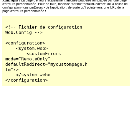
Remarques :
La page d'erreurs actuellement affichée peut être remplacée par une page
d'erreurs personnalisée. Pour ce faire, modifiez l'attribut "defaultRedirect" de la balise de
configuration <customErrors> de l'application, de sorte qu'il pointe vers une URL de la
page d'erreurs personnalisée !
<!-- Fichier de configuration 
Web.Config -->

<configuration>

    <system.web>

        <customErrors 
mode="RemoteOnly" 
defaultRedirect="mycustompage.h
tm"/>

    </system.web>

</configuration>