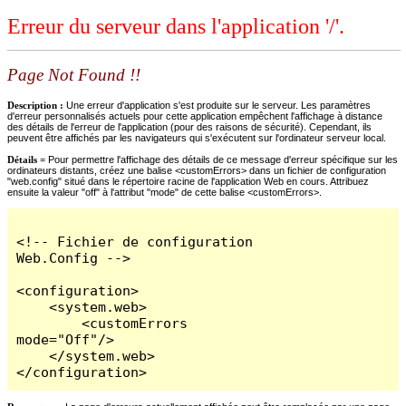
Erreur du serveur dans l'application '/'.
Page Not Found !!
Description :
Une erreur d'application s'est produite sur le serveur. Les paramètres
d'erreur personnalisés actuels pour cette application empêchent l'affichage à distance
des détails de l'erreur de l'application (pour des raisons de sécurité). Cependant, ils
peuvent être affichés par les navigateurs qui s'exécutent sur l'ordinateur serveur local.
Détails =
Pour permettre l'affichage des détails de ce message d'erreur spécifique sur les
ordinateurs distants, créez une balise <customErrors> dans un fichier de configuration
"web.config" situé dans le répertoire racine de l'application Web en cours. Attribuez
ensuite la valeur "off" à l'attribut "mode" de cette balise <customErrors>.
<!-- Fichier de configuration 
Web.Config -->

<configuration>

    <system.web>

        <customErrors 
mode="Off"/>

    </system.web>

</configuration>