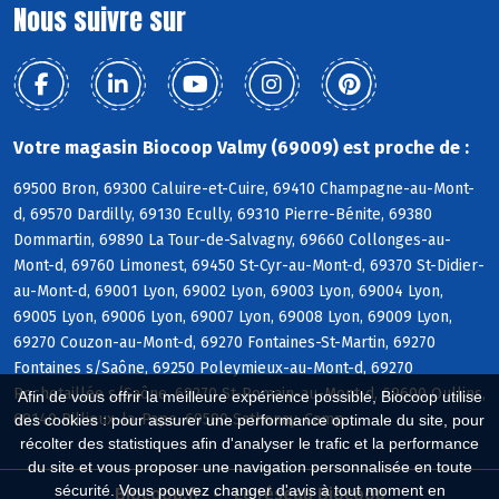
Nous suivre sur
Votre magasin Biocoop Valmy (69009) est proche de :
69500 Bron, 69300 Caluire-et-Cuire, 69410 Champagne-au-Mont-
d, 69570 Dardilly, 69130 Ecully, 69310 Pierre-Bénite, 69380
Dommartin, 69890 La Tour-de-Salvagny, 69660 Collonges-au-
Mont-d, 69760 Limonest, 69450 St-Cyr-au-Mont-d, 69370 St-Didier-
au-Mont-d, 69001 Lyon, 69002 Lyon, 69003 Lyon, 69004 Lyon,
69005 Lyon, 69006 Lyon, 69007 Lyon, 69008 Lyon, 69009 Lyon,
69270 Couzon-au-Mont-d, 69270 Fontaines-St-Martin, 69270
Fontaines s/Saône, 69250 Poleymieux-au-Mont-d, 69270
Rochetaillée s/Saône, 69270 St-Romain-au-Mont-d, 69600 Oullins,
Afin de vous offrir la meilleure expérience possible, Biocoop utilise
69140 Rillieux-la-Pape, 69580 Sathonay-Camp
des cookies : pour assurer une performance optimale du site, pour
récolter des statistiques afin d'analyser le trafic et la performance
du site et vous proposer une navigation personnalisée en toute
sécurité. Vous pouvez changer d'avis à tout moment en
Biocoop.fr
Le réseau Biocoop