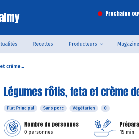
Valmy
Prochaine ouv
tualités
Recettes
Producteurs
Magazin
et crème...
Légumes rôtis, feta et crème d
Plat Principal
Sans porc
Végétarien
0
Nombre de personnes
Prépara
0 personnes
15 min