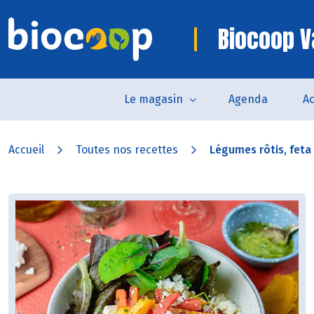
Biocoop 
Le magasin
Agenda
Ac
Accueil
Toutes nos recettes
Légumes rôtis, feta 