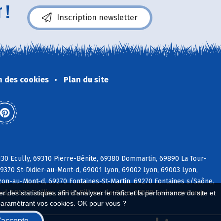
 !
Inscription newsletter
n des cookies
Plan du site
30 Ecully, 69310 Pierre-Bénite, 69380 Dommartin, 69890 La Tour-
9370 St-Didier-au-Mont-d, 69001 Lyon, 69002 Lyon, 69003 Lyon,
on-au-Mont-d, 69270 Fontaines-St-Martin, 69270 Fontaines s/Saône,
d, 69600 Oullins, 69140 Rillieux-la-Pape, 69580 Sathonay-Camp
 des statistiques afin d'analyser le trafic et la performance du site et
paramétrant vos cookies. OK pour vous ?
'accepte