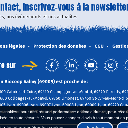
tact, inscrivez-vous à la newsletter
fres, nos événements et nos actualités.
ons légales
Protection des données
CGU
Gestio
re sur
n Biocoop Valmy (69009) est proche de :
300 Caluire-et-Cuire, 69410 Champagne-au-Mont-d, 69570 Dardilly, 691
9660 Collonges-au-Mont-d, 69760 Limonest, 69450 St-Cyr-au-Mont-d, 6
005 Lyon, 69006 Lyon, 69007 Lyon, 69008 Lyon, 69009 Lyon, 69270 Couz
ux-au-Mont-d, 69270 Rochetaillée s/Saône, 69270 St-Romain-au-Mont-
es cookies : pour assurer une performance optimale du site, pour récolter
isée en toute sécurité. Vous pouvez changer d'avis à tout moment en 
r plus et paramétrer les cookies
Je refuse
J