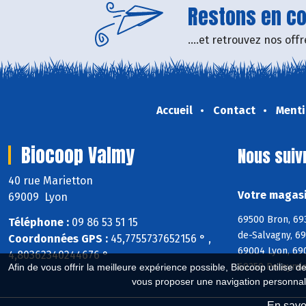
Restons en con
....et retrouvez nos of
Accueil
Contact
Menti
Biocoop Valmy
Nous suiv
40 rue Marietton
Votre magasi
69009 Lyon
69500 Bron, 69
Téléphone :
09 86 53 51 15
de-Salvagny, 6
Coordonnées GPS :
45,7755737652156 ° ,
69004 Lyon, 69
4,80362340244676 °
69250 Poleymie
Afin de vous offrir la meilleure expérience possible, Biocoop utilise d
vous proposer une navigation personnal
En savoi