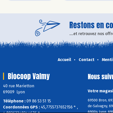
Restons en con
....et retrouvez nos of
Accueil
Contact
Menti
Biocoop Valmy
Nous suiv
40 rue Marietton
Votre magasi
69009 Lyon
69500 Bron, 69
Téléphone :
09 86 53 51 15
de-Salvagny, 6
Coordonnées GPS :
45,7755737652156 ° ,
69004 Lyon, 69