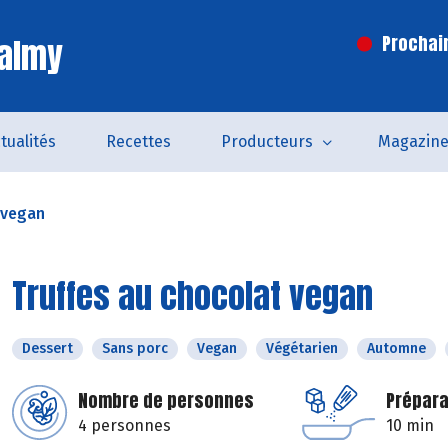
Valmy
Prochai
tualités
Recettes
Producteurs
Magazin
 vegan
Truffes au chocolat vegan
Dessert
Sans porc
Vegan
Végétarien
Automne
Nombre de personnes
Prépara
4 personnes
10 min