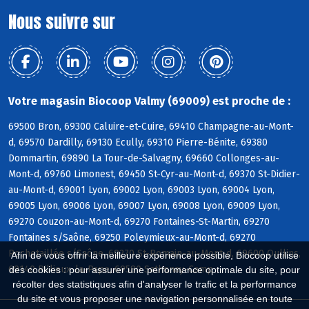
Nous suivre sur
Votre magasin Biocoop Valmy (69009) est proche de :
69500 Bron, 69300 Caluire-et-Cuire, 69410 Champagne-au-Mont-
d, 69570 Dardilly, 69130 Ecully, 69310 Pierre-Bénite, 69380
Dommartin, 69890 La Tour-de-Salvagny, 69660 Collonges-au-
Mont-d, 69760 Limonest, 69450 St-Cyr-au-Mont-d, 69370 St-Didier-
au-Mont-d, 69001 Lyon, 69002 Lyon, 69003 Lyon, 69004 Lyon,
69005 Lyon, 69006 Lyon, 69007 Lyon, 69008 Lyon, 69009 Lyon,
69270 Couzon-au-Mont-d, 69270 Fontaines-St-Martin, 69270
Fontaines s/Saône, 69250 Poleymieux-au-Mont-d, 69270
Rochetaillée s/Saône, 69270 St-Romain-au-Mont-d, 69600 Oullins,
Afin de vous offrir la meilleure expérience possible, Biocoop utilise
69140 Rillieux-la-Pape, 69580 Sathonay-Camp
des cookies : pour assurer une performance optimale du site, pour
récolter des statistiques afin d'analyser le trafic et la performance
du site et vous proposer une navigation personnalisée en toute