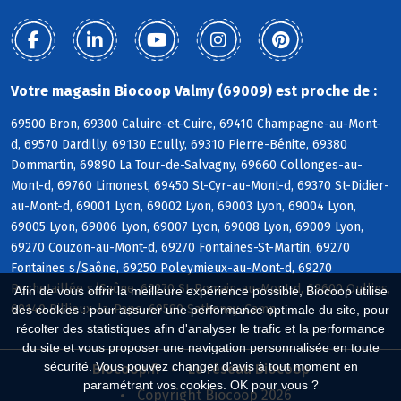
Votre magasin Biocoop Valmy (69009) est proche de :
69500 Bron, 69300 Caluire-et-Cuire, 69410 Champagne-au-Mont-
d, 69570 Dardilly, 69130 Ecully, 69310 Pierre-Bénite, 69380
Dommartin, 69890 La Tour-de-Salvagny, 69660 Collonges-au-
Mont-d, 69760 Limonest, 69450 St-Cyr-au-Mont-d, 69370 St-Didier-
au-Mont-d, 69001 Lyon, 69002 Lyon, 69003 Lyon, 69004 Lyon,
69005 Lyon, 69006 Lyon, 69007 Lyon, 69008 Lyon, 69009 Lyon,
69270 Couzon-au-Mont-d, 69270 Fontaines-St-Martin, 69270
Fontaines s/Saône, 69250 Poleymieux-au-Mont-d, 69270
Rochetaillée s/Saône, 69270 St-Romain-au-Mont-d, 69600 Oullins,
Afin de vous offrir la meilleure expérience possible, Biocoop utilise
69140 Rillieux-la-Pape, 69580 Sathonay-Camp
des cookies : pour assurer une performance optimale du site, pour
récolter des statistiques afin d'analyser le trafic et la performance
du site et vous proposer une navigation personnalisée en toute
sécurité. Vous pouvez changer d'avis à tout moment en
Biocoop.fr
Le réseau Biocoop
paramétrant vos cookies. OK pour vous ?
Copyright Biocoop 2026