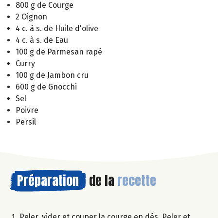
800 g de Courge
2 Oignon
4 c. à s. de Huile d'olive
4 c. à s. de Eau
100 g de Parmesan rapé
Curry
100 g de Jambon cru
600 g de Gnocchi
Sel
Poivre
Persil
Préparation
de la
recette
Peler, vider et couper la courge en dés. Peler et