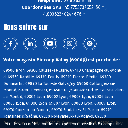
Téléphone :
09 86 53 51 15
Coordonnées GPS :
45,7755737652156 ° ,
4,80362340244676 °
Nous suivre sur
Votre magasin Biocoop Valmy (69009) est proche de :
69500 Bron, 69300 Caluire-et-Cuire, 69410 Champagne-au-Mont-
d, 69570 Dardilly, 69130 Ecully, 69310 Pierre-Bénite, 69380
Dommartin, 69890 La Tour-de-Salvagny, 69660 Collonges-au-
Mont-d, 69760 Limonest, 69450 St-Cyr-au-Mont-d, 69370 St-Didier-
au-Mont-d, 69001 Lyon, 69002 Lyon, 69003 Lyon, 69004 Lyon,
69005 Lyon, 69006 Lyon, 69007 Lyon, 69008 Lyon, 69009 Lyon,
69270 Couzon-au-Mont-d, 69270 Fontaines-St-Martin, 69270
Fontaines s/Saône, 69250 Poleymieux-au-Mont-d, 69270
Rochetaillée s/Saône, 69270 St-Romain-au-Mont-d, 69600 Oullins,
Afin de vous offrir la meilleure expérience possible, Biocoop utilise