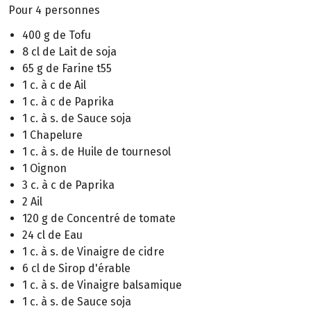
Pour 4 personnes
400 g de Tofu
8 cl de Lait de soja
65 g de Farine t55
1 c. à c de Ail
1 c. à c de Paprika
1 c. à s. de Sauce soja
1 Chapelure
1 c. à s. de Huile de tournesol
1 Oignon
3 c. à c de Paprika
2 Ail
120 g de Concentré de tomate
24 cl de Eau
1 c. à s. de Vinaigre de cidre
6 cl de Sirop d'érable
1 c. à s. de Vinaigre balsamique
1 c. à s. de Sauce soja