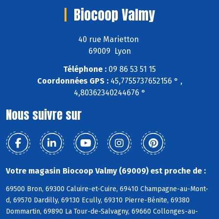
Biocoop Valmy
40 rue Marietton
69009 Lyon
Téléphone :
09 86 53 51 15
Coordonnées GPS :
45,7755737652156 ° ,
4,80362340244676 °
Nous suivre sur
Votre magasin Biocoop Valmy (69009) est proche de :
69500 Bron, 69300 Caluire-et-Cuire, 69410 Champagne-au-Mont-
d, 69570 Dardilly, 69130 Ecully, 69310 Pierre-Bénite, 69380
Dommartin, 69890 La Tour-de-Salvagny, 69660 Collonges-au-