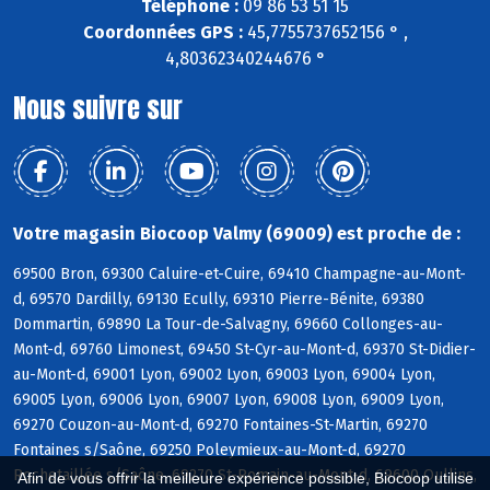
Téléphone :
09 86 53 51 15
Coordonnées GPS :
45,7755737652156 ° ,
4,80362340244676 °
Nous suivre sur
Votre magasin Biocoop Valmy (69009) est proche de :
69500 Bron, 69300 Caluire-et-Cuire, 69410 Champagne-au-Mont-
d, 69570 Dardilly, 69130 Ecully, 69310 Pierre-Bénite, 69380
Dommartin, 69890 La Tour-de-Salvagny, 69660 Collonges-au-
Mont-d, 69760 Limonest, 69450 St-Cyr-au-Mont-d, 69370 St-Didier-
au-Mont-d, 69001 Lyon, 69002 Lyon, 69003 Lyon, 69004 Lyon,
69005 Lyon, 69006 Lyon, 69007 Lyon, 69008 Lyon, 69009 Lyon,
69270 Couzon-au-Mont-d, 69270 Fontaines-St-Martin, 69270
Fontaines s/Saône, 69250 Poleymieux-au-Mont-d, 69270
Rochetaillée s/Saône, 69270 St-Romain-au-Mont-d, 69600 Oullins,
Afin de vous offrir la meilleure expérience possible, Biocoop utilise