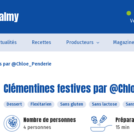
Valmy
V
tualités
Recettes
Producteurs
Magazin
es par @Chloe_Penderie
Clémentines festives par @Chl
Dessert
Flexitarien
Sans gluten
Sans lactose
San
Nombre de personnes
Prépara
4 personnes
15 min