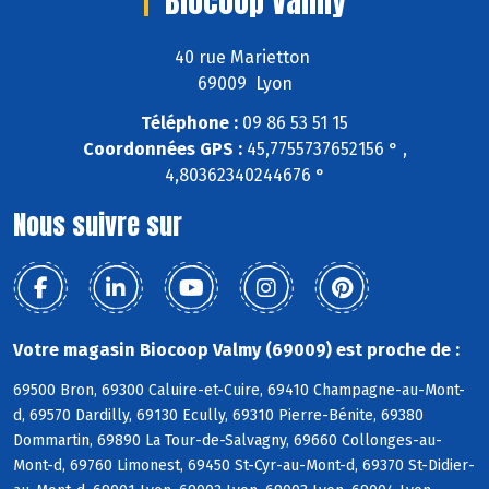
Biocoop Valmy
40 rue Marietton
69009 Lyon
Téléphone :
09 86 53 51 15
Coordonnées GPS :
45,7755737652156 ° ,
4,80362340244676 °
Nous suivre sur
Votre magasin Biocoop Valmy (69009) est proche de :
69500 Bron, 69300 Caluire-et-Cuire, 69410 Champagne-au-Mont-
d, 69570 Dardilly, 69130 Ecully, 69310 Pierre-Bénite, 69380
Dommartin, 69890 La Tour-de-Salvagny, 69660 Collonges-au-
Mont-d, 69760 Limonest, 69450 St-Cyr-au-Mont-d, 69370 St-Didier-