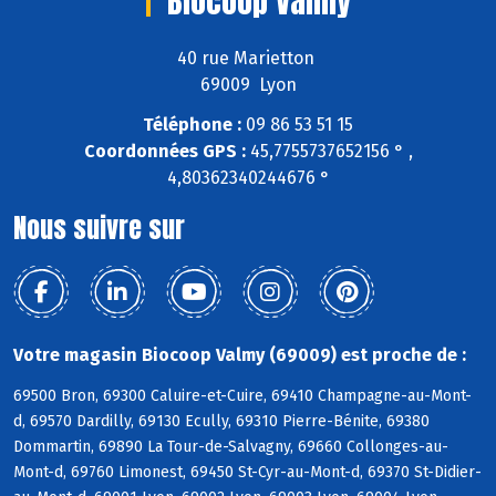
Biocoop Valmy
40 rue Marietton
69009 Lyon
Téléphone :
09 86 53 51 15
Coordonnées GPS :
45,7755737652156 ° ,
4,80362340244676 °
Nous suivre sur
Votre magasin Biocoop Valmy (69009) est proche de :
69500 Bron, 69300 Caluire-et-Cuire, 69410 Champagne-au-Mont-
d, 69570 Dardilly, 69130 Ecully, 69310 Pierre-Bénite, 69380
Dommartin, 69890 La Tour-de-Salvagny, 69660 Collonges-au-
Mont-d, 69760 Limonest, 69450 St-Cyr-au-Mont-d, 69370 St-Didier-