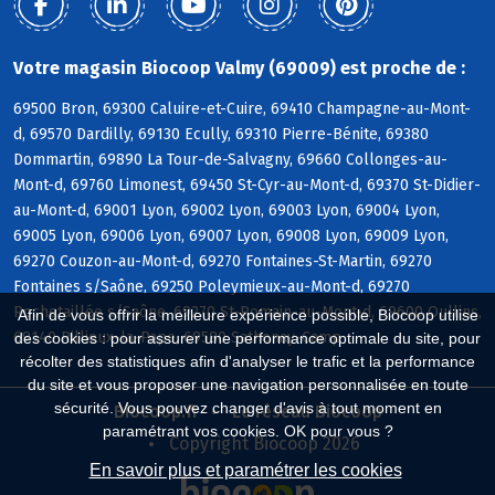
Votre magasin Biocoop Valmy (69009) est proche de :
69500 Bron, 69300 Caluire-et-Cuire, 69410 Champagne-au-Mont-
d, 69570 Dardilly, 69130 Ecully, 69310 Pierre-Bénite, 69380
Dommartin, 69890 La Tour-de-Salvagny, 69660 Collonges-au-
Mont-d, 69760 Limonest, 69450 St-Cyr-au-Mont-d, 69370 St-Didier-
au-Mont-d, 69001 Lyon, 69002 Lyon, 69003 Lyon, 69004 Lyon,
69005 Lyon, 69006 Lyon, 69007 Lyon, 69008 Lyon, 69009 Lyon,
69270 Couzon-au-Mont-d, 69270 Fontaines-St-Martin, 69270
Fontaines s/Saône, 69250 Poleymieux-au-Mont-d, 69270
Rochetaillée s/Saône, 69270 St-Romain-au-Mont-d, 69600 Oullins,
Afin de vous offrir la meilleure expérience possible, Biocoop utilise
69140 Rillieux-la-Pape, 69580 Sathonay-Camp
des cookies : pour assurer une performance optimale du site, pour
récolter des statistiques afin d'analyser le trafic et la performance
du site et vous proposer une navigation personnalisée en toute
sécurité. Vous pouvez changer d'avis à tout moment en
Biocoop.fr
Le réseau Biocoop
paramétrant vos cookies. OK pour vous ?
Copyright Biocoop 2026
En savoir plus et paramétrer les cookies