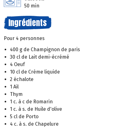
50 min
Ingrédients
Pour 4 personnes
400 g de Champignon de paris
30 cl de Lait demi-écrémé
4 Oeuf
10 cl de Crème liquide
2 échalote
1 Ail
Thym
1 c. à c de Romarin
1 c. à s. de Huile d'olive
5 cl de Porto
4 c. à s. de Chapelure