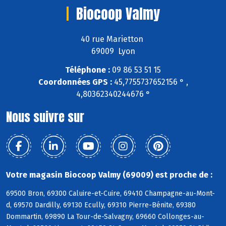
Biocoop Valmy
40 rue Marietton
69009 Lyon
Téléphone :
09 86 53 51 15
Coordonnées GPS :
45,7755737652156 ° ,
4,80362340244676 °
Nous suivre sur
Votre magasin Biocoop Valmy (69009) est proche de :
69500 Bron, 69300 Caluire-et-Cuire, 69410 Champagne-au-Mont-
d, 69570 Dardilly, 69130 Ecully, 69310 Pierre-Bénite, 69380
Dommartin, 69890 La Tour-de-Salvagny, 69660 Collonges-au-