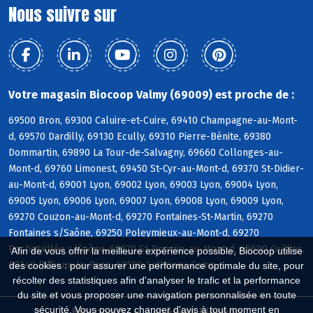
Nous suivre sur
Votre magasin Biocoop Valmy (69009) est proche de :
69500 Bron, 69300 Caluire-et-Cuire, 69410 Champagne-au-Mont-
d, 69570 Dardilly, 69130 Ecully, 69310 Pierre-Bénite, 69380
Dommartin, 69890 La Tour-de-Salvagny, 69660 Collonges-au-
Mont-d, 69760 Limonest, 69450 St-Cyr-au-Mont-d, 69370 St-Didier-
au-Mont-d, 69001 Lyon, 69002 Lyon, 69003 Lyon, 69004 Lyon,
69005 Lyon, 69006 Lyon, 69007 Lyon, 69008 Lyon, 69009 Lyon,
69270 Couzon-au-Mont-d, 69270 Fontaines-St-Martin, 69270
Fontaines s/Saône, 69250 Poleymieux-au-Mont-d, 69270
Rochetaillée s/Saône, 69270 St-Romain-au-Mont-d, 69600 Oullins,
Afin de vous offrir la meilleure expérience possible, Biocoop utilise
69140 Rillieux-la-Pape, 69580 Sathonay-Camp
des cookies : pour assurer une performance optimale du site, pour
récolter des statistiques afin d'analyser le trafic et la performance
du site et vous proposer une navigation personnalisée en toute
sécurité. Vous pouvez changer d'avis à tout moment en
Biocoop.fr
Le réseau Biocoop