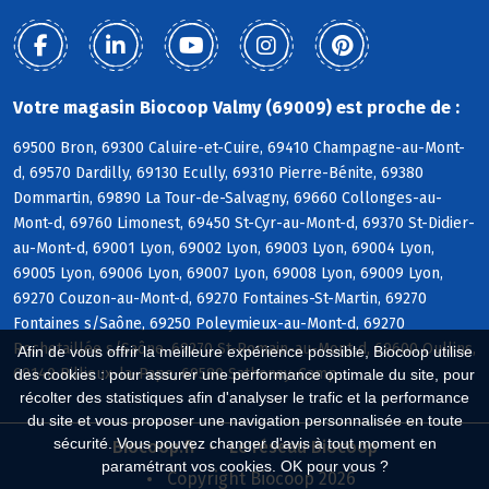
Votre magasin Biocoop Valmy (69009) est proche de :
69500 Bron, 69300 Caluire-et-Cuire, 69410 Champagne-au-Mont-
d, 69570 Dardilly, 69130 Ecully, 69310 Pierre-Bénite, 69380
Dommartin, 69890 La Tour-de-Salvagny, 69660 Collonges-au-
Mont-d, 69760 Limonest, 69450 St-Cyr-au-Mont-d, 69370 St-Didier-
au-Mont-d, 69001 Lyon, 69002 Lyon, 69003 Lyon, 69004 Lyon,
69005 Lyon, 69006 Lyon, 69007 Lyon, 69008 Lyon, 69009 Lyon,
69270 Couzon-au-Mont-d, 69270 Fontaines-St-Martin, 69270
Fontaines s/Saône, 69250 Poleymieux-au-Mont-d, 69270
Rochetaillée s/Saône, 69270 St-Romain-au-Mont-d, 69600 Oullins,
Afin de vous offrir la meilleure expérience possible, Biocoop utilise
69140 Rillieux-la-Pape, 69580 Sathonay-Camp
des cookies : pour assurer une performance optimale du site, pour
récolter des statistiques afin d'analyser le trafic et la performance
du site et vous proposer une navigation personnalisée en toute
sécurité. Vous pouvez changer d'avis à tout moment en
Biocoop.fr
Le réseau Biocoop
paramétrant vos cookies. OK pour vous ?
Copyright Biocoop 2026