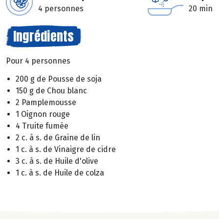
4 personnes
20 min
Ingrédients
Pour 4 personnes
200 g de Pousse de soja
150 g de Chou blanc
2 Pamplemousse
1 Oignon rouge
4 Truite fumée
2 c. à s. de Graine de lin
1 c. à s. de Vinaigre de cidre
3 c. à s. de Huile d'olive
1 c. à s. de Huile de colza