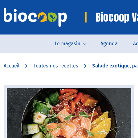
Biocoop 
Le magasin
Agenda
Ac
Accueil
Toutes nos recettes
Salade exotique, p