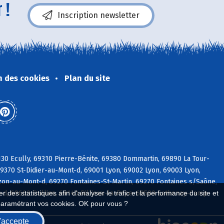
 !
Inscription newsletter
n des cookies
Plan du site
30 Ecully, 69310 Pierre-Bénite, 69380 Dommartin, 69890 La Tour-
9370 St-Didier-au-Mont-d, 69001 Lyon, 69002 Lyon, 69003 Lyon,
on-au-Mont-d, 69270 Fontaines-St-Martin, 69270 Fontaines s/Saône,
d, 69600 Oullins, 69140 Rillieux-la-Pape, 69580 Sathonay-Camp
 des statistiques afin d'analyser le trafic et la performance du site et
paramétrant vos cookies. OK pour vous ?
'accepte