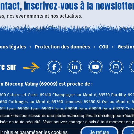
tact, inscrivez-vous à la newsletter
fres, nos événements et nos actualités.
ons légales
Protection des données
CGU
Gestio
re sur
n Biocoop Valmy (69009) est proche de :
300 Caluire-et-Cuire, 69410 Champagne-au-Mont-d, 69570 Dardilly, 691
9660 Collonges-au-Mont-d, 69760 Limonest, 69450 St-Cyr-au-Mont-d, 6
005 Lyon, 69006 Lyon, 69007 Lyon, 69008 Lyon, 69009 Lyon, 69270 Couz
ux-au-Mont-d, 69270 Rochetaillée s/Saône, 69270 St-Romain-au-Mont-
es cookies : pour assurer une performance optimale du site, pour récolter
isée en toute sécurité. Vous pouvez changer d'avis à tout moment en 
r plus et paramétrer les cookies
Je refuse
J