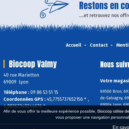
Restons en con
....et retrouvez nos of
Accueil
Contact
Menti
Biocoop Valmy
Nous suiv
40 rue Marietton
Votre magasi
69009 Lyon
69500 Bron, 69
Téléphone :
09 86 53 51 15
de-Salvagny, 6
Coordonnées GPS :
45,7755737652156 ° ,
69004 Lyon, 69
4,80362340244676 °
69250 Poleymie
Afin de vous offrir la meilleure expérience possible, Biocoop utilise d
vous proposer une navigation personnal
En savoi