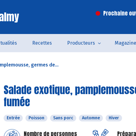
Valmy
Prochaine ouv
tualités
Recettes
Producteurs
Magazin
amplemousse, germes de...
Salade exotique, pamplemousse
fumée
Entrée
Poisson
Sans porc
Automne
Hiver
Nombre de personnes
Prépara