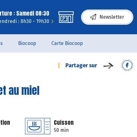
rture : Samedi 08:30
Newsletter
endredi : 8h30 - 19h30
es
Biocoop
Carte Biocoop
Partager sur
et au miel
tion
Cuisson
50 min