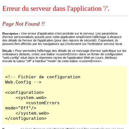
Erreur du serveur dans l'application '/'.
Page Not Found !!
Description :
Une erreur d'application s'est produite sur le serveur. Les paramètres
d'erreur personnalisés actuels pour cette application empêchent l'affichage à distance
des détails de l'erreur de l'application (pour des raisons de sécurité). Cependant, ils
peuvent être affichés par les navigateurs qui s'exécutent sur l'ordinateur serveur local.
Détails =
Pour permettre l'affichage des détails de ce message d'erreur spécifique sur les
ordinateurs distants, créez une balise <customErrors> dans un fichier de configuration
"web.config" situé dans le répertoire racine de l'application Web en cours. Attribuez
ensuite la valeur "off" à l'attribut "mode" de cette balise <customErrors>.
<!-- Fichier de configuration 
Web.Config -->

<configuration>

    <system.web>

        <customErrors 
mode="Off"/>

    </system.web>

</configuration>