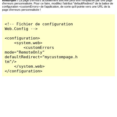
Remarques :
La page d'erreurs actuellement affichée peut être remplacée par une page
d'erreurs personnalisée. Pour ce faire, modifiez l'attribut "defaultRedirect" de la balise de
configuration <customErrors> de l'application, de sorte qu'il pointe vers une URL de la
page d'erreurs personnalisée !
<!-- Fichier de configuration 
Web.Config -->

<configuration>

    <system.web>

        <customErrors 
mode="RemoteOnly" 
defaultRedirect="mycustompage.h
tm"/>

    </system.web>

</configuration>