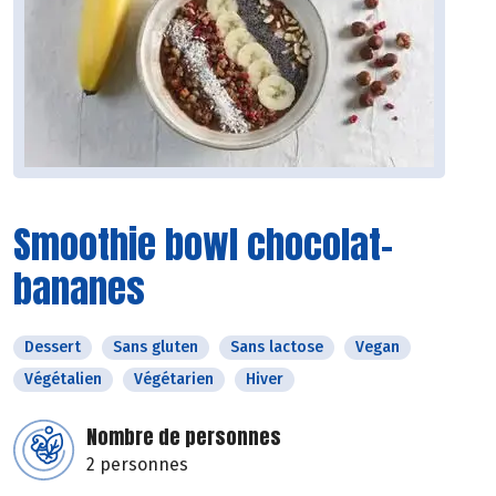
Smoothie bowl chocolat-
bananes
Dessert
Sans gluten
Sans lactose
Vegan
Végétalien
Végétarien
Hiver
Nombre de personnes
2 personnes