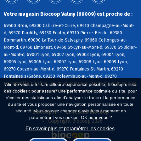
Votre magasin Biocoop Valmy (69009) est proche de :
69500 Bron, 69300 Caluire-et-Cuire, 69410 Champagne-au-Mont-
d, 69570 Dardilly, 69130 Ecully, 69310 Pierre-Bénite, 69380
Dommartin, 69890 La Tour-de-Salvagny, 69660 Collonges-au-
Mont-d, 69760 Limonest, 69450 St-Cyr-au-Mont-d, 69370 St-Didier-
au-Mont-d, 69001 Lyon, 69002 Lyon, 69003 Lyon, 69004 Lyon,
69005 Lyon, 69006 Lyon, 69007 Lyon, 69008 Lyon, 69009 Lyon,
69270 Couzon-au-Mont-d, 69270 Fontaines-St-Martin, 69270
Fontaines s/Saône, 69250 Poleymieux-au-Mont-d, 69270
Rochetaillée s/Saône, 69270 St-Romain-au-Mont-d, 69600 Oullins,
Afin de vous offrir la meilleure expérience possible, Biocoop utilise
69140 Rillieux-la-Pape, 69580 Sathonay-Camp
des cookies : pour assurer une performance optimale du site, pour
récolter des statistiques afin d'analyser le trafic et la performance
du site et vous proposer une navigation personnalisée en toute
sécurité. Vous pouvez changer d'avis à tout moment en
Biocoop.fr
Le réseau Biocoop
paramétrant vos cookies. OK pour vous ?
Copyright Biocoop 2026
En savoir plus et paramétrer les cookies