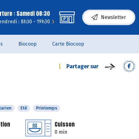
rture : Samedi 08:30
Newsletter
endredi : 8h30 - 19h30
es
Biocoop
Carte Biocoop
Partager sur
tarien
Eté
Printemps
tion
Cuisson
0 min