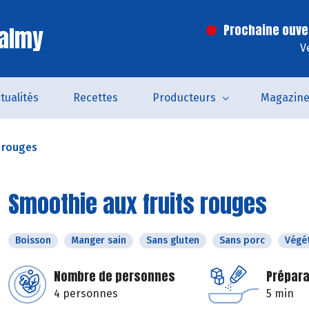
Valmy
Prochaine ouve
V
tualités
Recettes
Producteurs
Magazin
 rouges
Smoothie aux fruits rouges
Boisson
Manger sain
Sans gluten
Sans porc
Végé
Nombre de personnes
Prépara
4 personnes
5 min