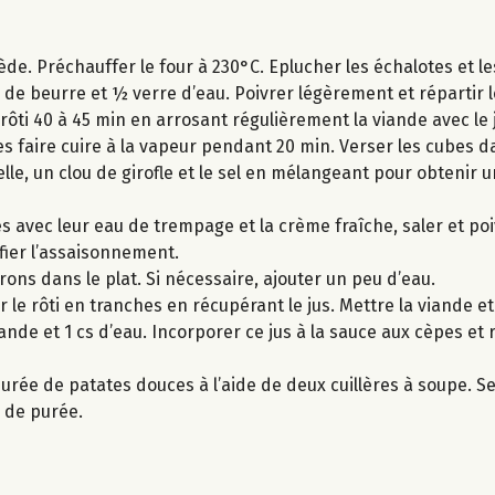
iède. Préchauffer le four à 230°C. Eplucher les échalotes et 
g de beurre et ½ verre d’eau. Poivrer légèrement et répartir 
 rôti 40 à 45 min en arrosant régulièrement la viande avec le 
s faire cuire à la vapeur pendant 20 min. Verser les cubes d
elle, un clou de girofle et le sel en mélangeant pour obtenir 
s avec leur eau de trempage et la crème fraîche, saler et poi
rifier l’assaisonnement.
rrons dans le plat. Si nécessaire, ajouter un peu d’eau.
 le rôti en tranches en récupérant le jus. Mettre la viande e
iande et 1 cs d’eau. Incorporer ce jus à la sauce aux cèpes et
urée de patates douces à l’aide de deux cuillères à soupe. Ser
 de purée.