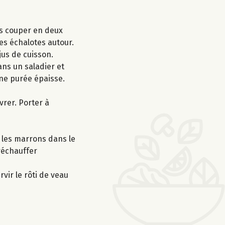
les couper en deux
les échalotes autour.
jus de cuisson.
ans un saladier et
une purée épaisse.
vrer. Porter à
t les marrons dans le
 réchauffer
vir le rôti de veau