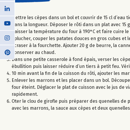
Mettre les cèpes dans un bol et couvrir de 15 cl d’eau t
dans la longueur. Déposer le rôti dans un plat avec 15 
Baisser la température du four à 190°C et faire cuire le
Eplucher, couper les patates douces en gros cubes et le
écraser à la fourchette. Ajouter 20 g de beurre, la cann
Conserver au chaud.
Dans une petite casserole à fond épais, verser les cèpe
ébullition puis laisser réduire d’un tiers à petit feu. Vé
10 min avant la fin de la cuisson du rôti, ajouter les ma
Enlever les marrons et les placer dans un bol. Découper
four éteint. Déglacer le plat de cuisson avec le jus de v
rapidement.
Oter le clou de girofle puis préparer des quenelles de p
avec les marrons, la sauce aux cèpes et deux quenelles