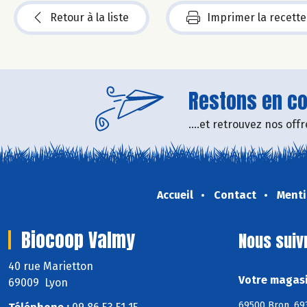
Retour à la liste
Imprimer la recette
Restons en con
....et retrouvez nos of
Accueil
Contact
Menti
Biocoop Valmy
Nous suiv
40 rue Marietton
Votre magasi
69009 Lyon
69500 Bron, 69