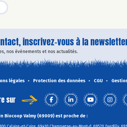
tact, inscrivez-vous à la newsletter
fres, nos événements et nos actualités.
ons légales
Protection des données
CGU
Gestio
re sur
n Biocoop Valmy (69009) est proche de :
300 Caluire-et-Cuire, 69410 Champagne-au-Mont-d, 69570 Dardilly, 691