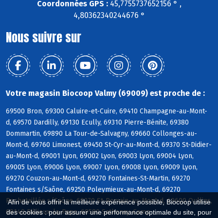
Coordonnées GPS :
45,7755737652156 ° ,
4,80362340244676 °
Nous suivre sur
Votre magasin Biocoop Valmy (69009) est proche de :
69500 Bron, 69300 Caluire-et-Cuire, 69410 Champagne-au-Mont-
d, 69570 Dardilly, 69130 Ecully, 69310 Pierre-Bénite, 69380
Dommartin, 69890 La Tour-de-Salvagny, 69660 Collonges-au-
Mont-d, 69760 Limonest, 69450 St-Cyr-au-Mont-d, 69370 St-Didier-
au-Mont-d, 69001 Lyon, 69002 Lyon, 69003 Lyon, 69004 Lyon,
69005 Lyon, 69006 Lyon, 69007 Lyon, 69008 Lyon, 69009 Lyon,
69270 Couzon-au-Mont-d, 69270 Fontaines-St-Martin, 69270
Fontaines s/Saône, 69250 Poleymieux-au-Mont-d, 69270
Rochetaillée s/Saône, 69270 St-Romain-au-Mont-d, 69600 Oullins,
Afin de vous offrir la meilleure expérience possible, Biocoop utilise
69140 Rillieux-la-Pape, 69580 Sathonay-Camp
des cookies : pour assurer une performance optimale du site, pour