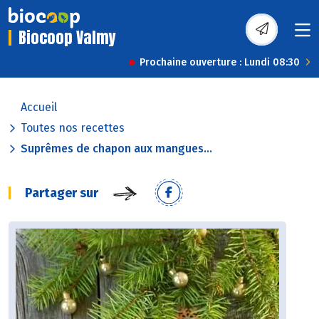
Biocoop Valmy
Prochaine ouverture : Lundi 08:30
Accueil
Toutes nos recettes
Suprêmes de chapon aux mangues...
Partager sur