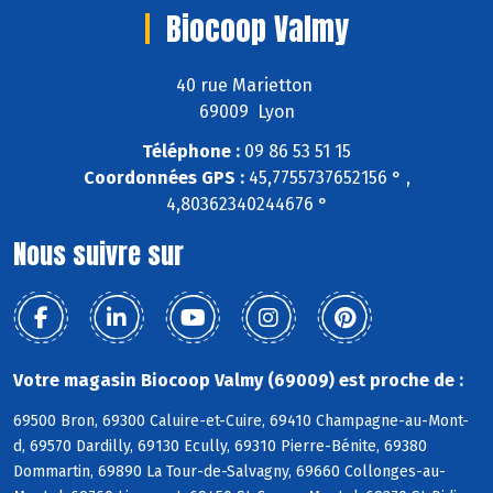
Biocoop Valmy
40 rue Marietton
69009 Lyon
Téléphone :
09 86 53 51 15
Coordonnées GPS :
45,7755737652156 ° ,
4,80362340244676 °
Nous suivre sur
Votre magasin Biocoop Valmy (69009) est proche de :
69500 Bron, 69300 Caluire-et-Cuire, 69410 Champagne-au-Mont-
d, 69570 Dardilly, 69130 Ecully, 69310 Pierre-Bénite, 69380
Dommartin, 69890 La Tour-de-Salvagny, 69660 Collonges-au-